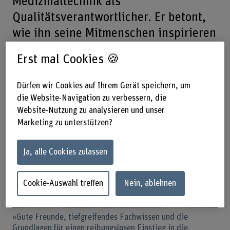
Medizinaltechnik als
Qualitätsverantwortlicher. Er betont,
wie ihn seine Mitmenschen inspirieren
und wie wichtig es ist, ein gutes
Erst mal Cookies 🍪
Netzwerk zu pflegen.
Dürfen wir Cookies auf Ihrem Gerät speichern, um
die Website-Navigation zu verbessern, die
Website-Nutzung zu analysieren und unser
Marketing zu unterstützen?
Ja, alle Cookies zulassen
Cookie-Auswahl treffen
Nein, ablehnen
«Gute Freunde, tiefgreifendes Fachwissen und die
Grundlagen für einen reibungslosen Einstieg in die