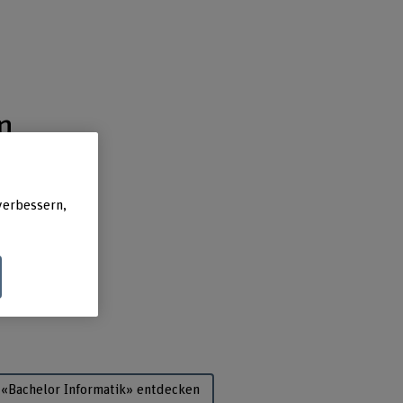
n
verbessern,
 «Bachelor Informatik» entdecken