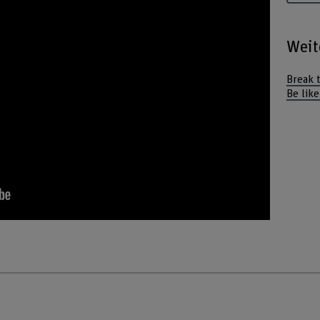
Weit
Break 
Be like