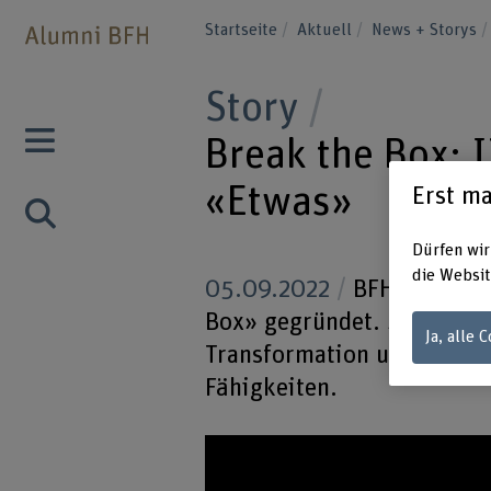
Startseite
Aktuell
News + Storys
Story
Break the Box: 
«Etwas»
Erst ma
Dürfen wir
die Websit
05.09.2022
BFH-Alumna Br
Box» gegründet. Sie begle
Ja, alle 
Transformation und setzt d
Fähigkeiten.