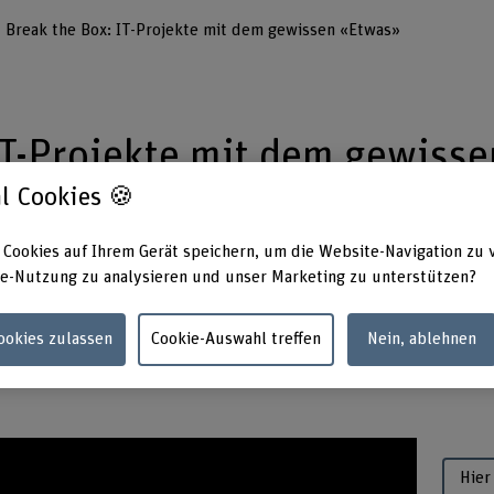
Break the Box: IT-Projekte mit dem gewissen «Etwas»
IT-Projekte mit dem gewisse
l Cookies 🍪
 Cookies auf Ihrem Gerät speichern, um die Website-Navigation zu 
e-Nutzung zu analysieren und unser Marketing zu unterstützen?
igitte Hulliger hat das Start-up «Break the
itet Unternehmen bei der digitalen
Cookies zulassen
Cookie-Auswahl treffen
Nein, ablehnen
abei auf ihre technischen und gestalterischen
Hier