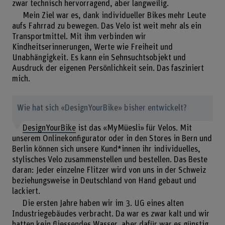
zwar technisch hervorragend, aber langweilig.
Mein Ziel war es, dank individueller Bikes mehr Leute
aufs Fahrrad zu bewegen. Das Velo ist weit mehr als ein
Transportmittel. Mit ihm verbinden wir
Kindheitserinnerungen, Werte wie Freiheit und
Unabhängigkeit. Es kann ein Sehnsuchtsobjekt und
Ausdruck der eigenen Persönlichkeit sein. Das fasziniert
mich.
Wie hat sich «DesignYourBike» bisher entwickelt?
DesignYourBike
ist das «MyMüesli» für Velos. Mit
unserem Onlinekonfigurator oder in den Stores in Bern und
Berlin können sich unsere Kund*innen ihr individuelles,
stylisches Velo zusammenstellen und bestellen. Das Beste
daran: Jeder einzelne Flitzer wird von uns in der Schweiz
beziehungsweise in Deutschland von Hand gebaut und
lackiert.
Die ersten Jahre haben wir im 3. UG eines alten
Industriegebäudes verbracht. Da war es zwar kalt und wir
hatten kein fliessendes Wasser, aber dafür war es günstig