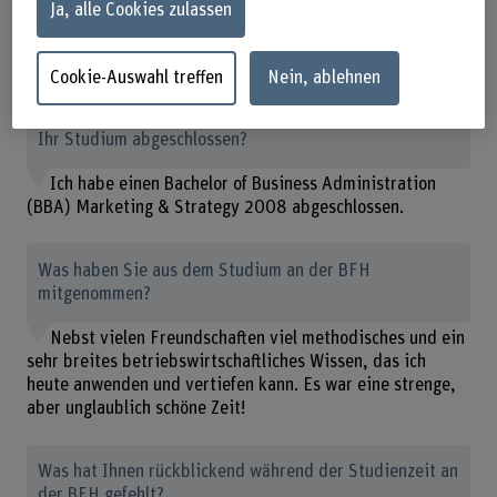
Ja, alle Cookies zulassen
«Es war eine strenge, aber unglaublich schöne Zeit», sagt
Alberto Fernandez über das Studium.
Cookie-Auswahl treffen
Nein, ablehnen
Was haben Sie an der BFH studiert? Wann haben Sie
Ihr Studium abgeschlossen?
Ich habe einen Bachelor of Business Administration
(BBA) Marketing & Strategy 2008 abgeschlossen.
Was haben Sie aus dem Studium an der BFH
mitgenommen?
Nebst vielen Freundschaften viel methodisches und ein
sehr breites betriebswirtschaftliches Wissen, das ich
heute anwenden und vertiefen kann. Es war eine strenge,
aber unglaublich schöne Zeit!
Was hat Ihnen rückblickend während der Studienzeit an
der BFH gefehlt?