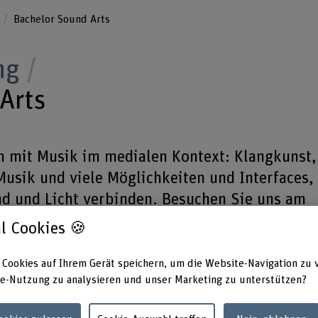
n
Bachelor Sound Arts
ng
Arts
ch mit Musik im medialen Kontext: Klangkunst,
Musik und viele Möglichkeiten und Interfaces,
d und Licht verbinden. Besuchen Sie uns am
l Cookies 🍪
Uhr – HKB, Papiermühlestrasse 13d, 3014 Ber
 Cookies auf Ihrem Gerät speichern, um die Website-Navigation zu 
e-Nutzung zu analysieren und unser Marketing zu unterstützen?
ts studieren an der HKB