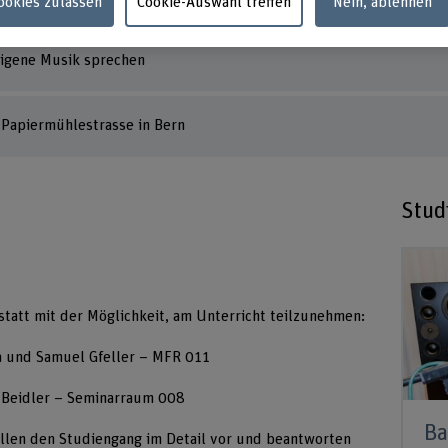
Cookies zulassen
Cookie-Auswahl treffen
Nein, ablehnen
eigene Musik sprechen
 Papiermühlestrasse in Bern
Stud
statt mit der Möglichkeit, am Unterricht teilzunehmen:
a und Samuel Gfeller – MFR 011
n Beidler – Seminarraum 008
Ba
llen den Studiengang im Detail vor und beantworten