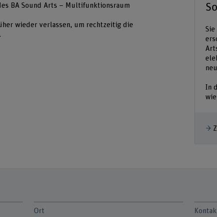
So
 des BA Sound Arts – Multifunktionsraum
üher wieder verlassen, um rechtzeitig die
Sie
.
ers
Art
ele
neu
In 
wie
Z
Ort
Kontak